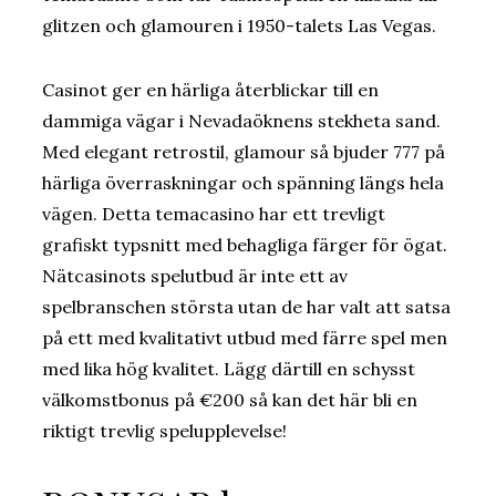
glitzen och glamouren i 1950-talets Las Vegas.
Casinot ger en härliga återblickar till en
dammiga vägar i Nevadaöknens stekheta sand.
Med elegant retrostil, glamour så bjuder 777 på
härliga överraskningar och spänning längs hela
vägen. Detta temacasino har ett trevligt
grafiskt typsnitt med behagliga färger för ögat.
Nätcasinots spelutbud är inte ett av
spelbranschen största utan de har valt att satsa
på ett med kvalitativt utbud med färre spel men
med lika hög kvalitet. Lägg därtill en schysst
välkomstbonus på €200 så kan det här bli en
riktigt trevlig spelupplevelse!