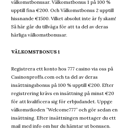
välkomstbonusar. Välkomstbonus 1 på 100 %
upptill fina €200. Och Välkomstbonus 2 upptill
hissnande €1500. Vilket absolut inte är fy skam!
Så här går du tillväga för att ta del av deras
härliga välkomstbonusar.
VÄLKOMSTBONUS 1
Registrera ett konto hos 777 casino via oss på
Casinonproffs.com och ta del av deras
insättningsbonus på 100 % upptill €200. Efter
registrering krävs en insättning på minst €20
för att kvalificera sig för erbjudandet. Uppge
välkomstkoden ”Welcome777” och gör sedan en
insättning. Efter insättningen mottager du ett
mail med info om hur du hämtar ut bonusen.